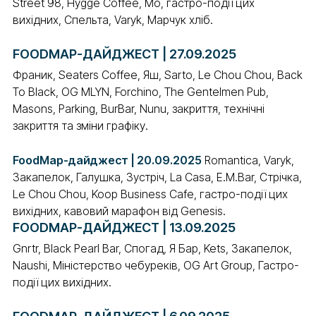
Street 98, Hygge Coffee, Mo, гастро-події цих
вихідних, Спельта, Varyk, Марчук хліб.
FOODMAP-ДАЙДЖЕСТ | 27.09.2025
Франик, Seaters Coffee, Яш, Sarto, Le Chou Chou, Back
To Black, OG MLYN, Forchino, The Gentelmen Pub,
Masons, Parking, BurBar, Nunu, закриття, технічні
закриття та зміни графіку.
FoodMap-дайджест | 20.09.2025
Romantica, Varyk,
Закапелок, Галушка, Зустріч, La Casa, E.M.Bar, Стрічка,
Le Chou Chou, Koop Business Cafe, гастро-події цих
вихідних, кавовий марафон від Genesis.
FOODMAP-ДАЙДЖЕСТ | 13.09.2025
Gnrtr, Black Pearl Bar, Спогад, Я Бар, Kets, Закапелок,
Naushi, Міністерство чебуреків, OG Art Group, Гастро-
події цих вихідних.