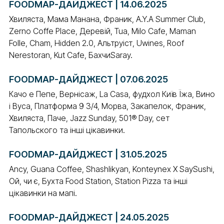
FOODMAP-ДАЙДЖЕСТ | 14.06.2025
Хвиляста, Мама Манана, Франик, A.Y.A Summer Club,
Zerno Coffe Place, Деревій, Tua, Milo Cafe, Maman
Folle, Cham, Hidden 2.0, Альтруіст, Uwines, Roof
Nerestoran, Kut Cafe, БахчиSaray.
FOODMAP-ДАЙДЖЕСТ | 07.06.2025
Качо е Пепе, Вернісаж, La Casa, фудхол Київ Їжа, Вино
і Вуса, Платформа 9 3/4, Морва, Закапелок, Франик,
Хвиляста, Паче, Jazz Sunday, 501® Day, сет
Тапольского та інші цікавинки.
FOODMAP-ДАЙДЖЕСТ | 31.05.2025
Ancy, Guana Coffee, Shashlikyan, Konteynex X SaySushi,
Ой, чи є, Бухта Food Station, Station Pizza та інші
цікавинки на мапі.
FOODMAP-ДАЙДЖЕСТ | 24.05.2025