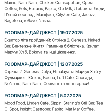
Mamie, Nami Nami, Chicken Comsopolitan, Opera
Coffee, Kets, Ботанік, Papito, G x Milk, Любов та Люди,
П'яний леопард, Маніфест, CityZen Cafe, Jacuzzi,
Bageteria, re/love, Nasha.
FOODMAP-ДАЙДЖЕСТ | 19.07.2025
Екватор літа пройдений: Стрічка 2, Genesis, Naked
Bar, Бентежне Життя, Раменна бібліотека, Крилаті,
Марчук Хліб, Bokava та інші цікавинки.
FOODMAP-ДАЙДЖЕСТ | 12.07.2025
Стрічка 2, Genesis, Dolya, Himalaya та Марчук Хліб у
Фудмаркеті, Юність, Весна, Loft Cafe, Спогади,
NoName, Nami Nami, Сервант та літні тераси!
FOODMAP-ДАЙДЖЕСТ | 5.07.2025
Mood Food, Linden Cafe, Sippin, Starling's Grill Bar, Tea
G. Spot, Insight Gastrobar, Papito, Mar Mar Coffee,