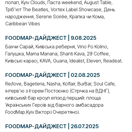
попап, Kyiv Clouds, Паста weekend, August Table,
Тріб'ют The Beatles, Vortex Label Showcase, День
народження, Serene Soirée, Крапка чи Кома,
Caribbean Vibes
FOODMAP-ДАЙДЖЕСТ | 9.08.2025
Бахчи Сарай, Київська реберня, Vino Po Kolino,
Галушка, Mama Manana, Shanti Kava, 29 Coffee,
Київські карасі, KAVA, Guana, Idealist, Eleven, Readeat.
FOODMAP-ДАЙДЖЕСТ | 02.08.2025
Re/love, Bageteria, Nasha, Koflair, BurBar, Soul Cafe,
інтерв'ю з Ігорем Постоєнко (Стрічка на ВДНГ),
київський бар кроул епізод перший: площа
Українських Героїв від барного амбасадора
FoodMap.Kyiv Вікторії Очеретяної.
FOODMAP-ДАЙДЖЕСТ | 26.07.2025