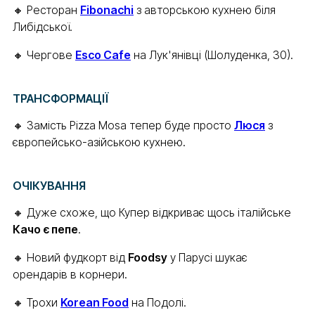
🔸 Ресторан
Fibonachi
з авторською кухнею біля
Либідської.
🔸 Чергове
Esco Cafe
на Лук'янівці (Шолуденка, 30).
ТРАНСФОРМАЦІЇ
🔸 Замість Pizza Mosa тепер буде просто
Люся
з
європейсько-азійською кухнею.
ОЧІКУВАННЯ
🔸 Дуже схоже, що Купер відкриває щось італійське
Качо є пепе
.
🔸 Новий фудкорт від
Foodsy
у Парусі шукає
орендарів в корнери.
🔸 Трохи
Korean Food
на Подолі.