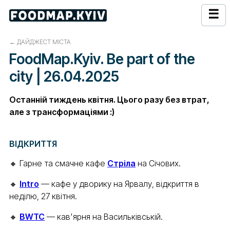
☰
←
ДАЙДЖЕСТ МІСТА
FoodMap.Kyiv. Be part of the
city | 26.04.2025
Останній тиждень квітня. Цього разу без втрат,
але з трансформаціями :)
ВІДКРИТТЯ
🔸 Гарне та смачне кафе
Стріла
на Січових.
🔸
Intro
— кафе у дворику на Ярвалу, відкриття в
неділю, 27 квітня.
🔸
BWTC
— кав'ярня на Васильківській.