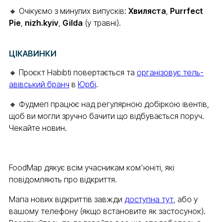
🔸 Очікуємо з минулих випусків:
Хвиляста
,
Purrfect
Pie
,
nizh.kyiv
,
Gilda
(у травні).
ЦІКАВИНКИ
🔸 Проєкт Habibti повертається та
організовує тель-
авівський бранч
в
Юрбі
.
🔸 Фудмеп працює над регулярною добіркою івентів,
щоб ви могли зручно бачити що відбувається поруч.
Чекайте новин.
FoodMap дякує всім учасникам ком'юніті, які
повідомляють про відкриття.
Мапа нових відкриттів завжди
доступна тут
, або у
вашому телефону (якщо встановите як застосунок).