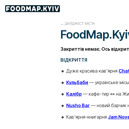
←
ДАЙДЖЕСТ МІСТА
FoodMap.Kyiv.
Закриттів немає. Ось відкрит
ВІДКРИТТЯ
🔸 Дуже красива кав'ярня
Cha
🔸
Кульбаби
— українське міськ
🔸
Калібр
— кафе-тир 👀 на Жи
🔸
Nusho Bar
— новий барчик н
🔸 Кав'ярня-книгарня
Jam Nove