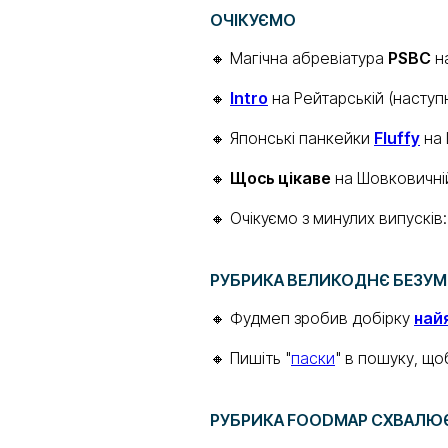
ОЧІКУЄМО
🔸 Магічна абревіатура
PSBC
на
🔸
Intro
на Рейтарській (наступ
🔸 Японські панкейки
Fluffy
на 
🔸
Щось цікаве
на Шовковичній
🔸 Очікуємо з минулих випусків
РУБРИКА ВЕЛИКОДНЄ БЕЗУ
🔸 Фудмеп зробив добірку
най
🔸 Пишіть "
паски
" в пошуку, що
РУБРИКА FOODMAP СХВАЛЮ