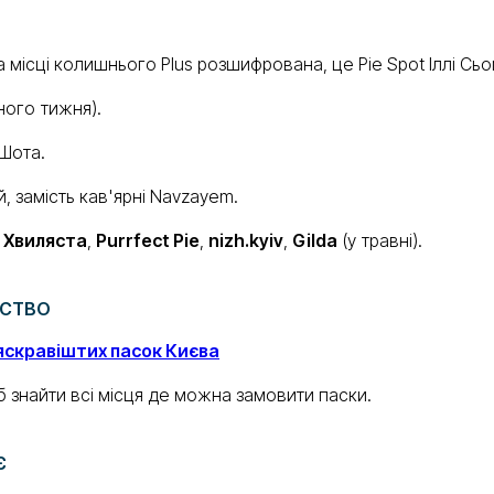
 місці колишнього Plus розшифрована, це Pie Spot Іллі Сьо
ного тижня).
Шота.
, замість кав'ярні Navzayem.
:
Хвиляста
,
Purrfect Pie
,
nizh.kyiv
,
Gilda
(у травні).
МСТВО
яскравіштих пасок Києва
б знайти всі місця де можна замовити паски.
Є