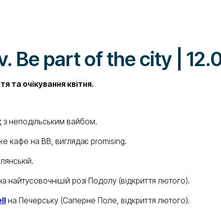
 Be part of the city | 12
тя та очікування квітня.
t
з неподільським вайбом.
е кафе на ВВ, виглядає promising.
лянській.
а найтусовочнішій розі Подолу (відкриття лютого).
ll
на Печерську (Саперне Поле, відкриття лютого).