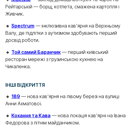
Рейтарській — борщ, котлета, смажена картопля і
Живчик.
🔸
Spectrum
— інклюзивна кав'ярня на Верхньому
Валу, де підлітки з аутизмом здобувають перший
досвід роботи.
🔸
Той самий Баранчик
— перший київський
ресторан мережі з грузинською кухнею на
Чикаленка.
ІНШІ ВІДКРИТТЯ
🔸
189
— нова кав'ярня на лівому березі на вулиці
Анни Ахматової.
🔸
Кохання та Кава
— нова локація кав'ярні на Івана
Федорова з літнім майданчиком.