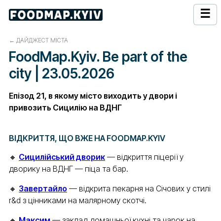
☰
←
ДАЙДЖЕСТ МІСТА
FoodMap.Kyiv. Be part of the
city | 23.05.2026
Епізод 21, в якому місто виходить у двори і
привозить Сицилію на ВДНГ
ВІДКРИТТЯ, ЩО ВЖЕ НА FOODMAP.KYIV
🔸
Сицилійський дворик
— відкриття піцерії у
дворику на ВДНГ — піца та бар.
🔸
Завертайло
— відкрита пекарня на Січових у стилі
r&d з цінниками на малярному скотчі.
🔸
Максим
— заклад домашньої кухні та чарок на