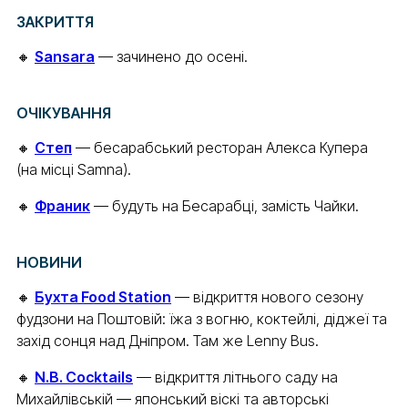
ЗАКРИТТЯ
🔸
Sansara
— зачинено до осені.
ОЧІКУВАННЯ
🔸
Степ
— бесарабський ресторан Алекса Купера
(на місці Samna).
🔸
Франик
— будуть на Бесарабці, замість Чайки.
НОВИНИ
🔸
Бухта Food Station
— відкриття нового сезону
фудзони на Поштовій: їжа з вогню, коктейлі, діджеї та
захід сонця над Дніпром. Там же Lenny Bus.
🔸
N.B. Cocktails
— відкриття літнього саду на
Михайлівській — японський віскі та авторські