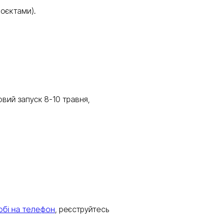
роєктами).
ий запуск 8-10 травня,
обі на телефон
, реєструйтесь