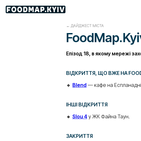
←
ДАЙДЖЕСТ МІСТА
FoodMap.Kyiv.
Епізод 18, в якому мережі з
ВІДКРИТТЯ, ЩО ВЖЕ НА FOO
🔸
Blend
— кафе на Еспланадній
ІНШІ ВІДКРИТТЯ
🔸
Slou 4
у ЖК Файна Таун.
ЗАКРИТТЯ