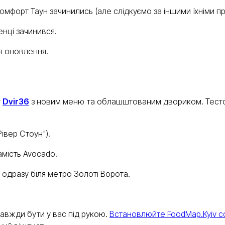
омфорт Таун зачинились (але слідкуємо за іншими їхніми п
нці зачинився.
я оновлення.
т
Dvir36
з новим меню та облашштованим двориком. Тестов
івер Стоун").
амість Avocado.
одразу біля метро Золоті Ворота.
завжди бути у вас під рукою.
Встановлюйте FoodMap.Kyiv с