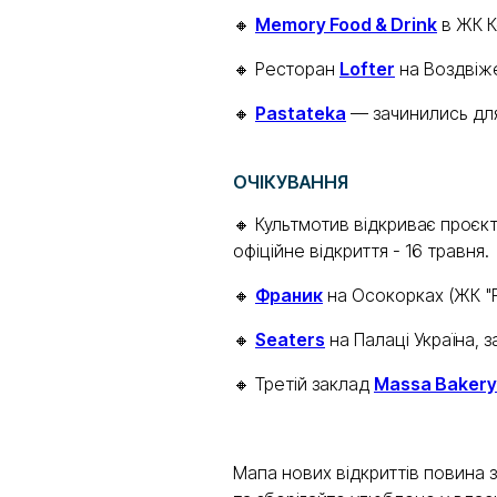
🔸
Memory Food & Drink
в ЖК К
🔸 Ресторан
Lofter
на Воздвіже
🔸
Pastateka
— зачинились дл
ОЧІКУВАННЯ
🔸 Культмотив відкриває проєк
офіційне відкриття - 16 травня.
🔸
Франик
на Осокорках (ЖК "Р
🔸
Seaters
на Палаці Україна, з
🔸 Третій заклад
Massa Bakery
Мапа нових відкриттів повина 