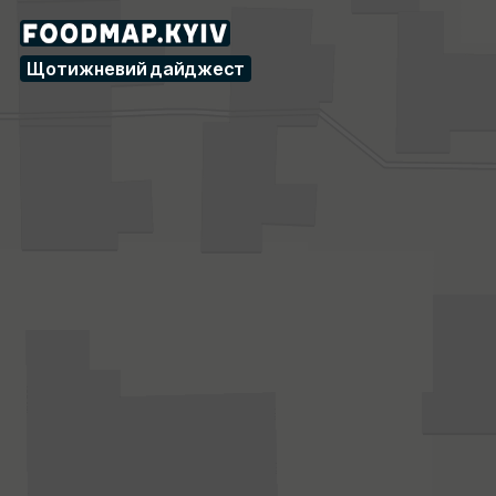
Blend — Кафе, бістро — 
ОПИС ЗАКЛАДУ
Щотижневий дайджест
Кафе з крутезним інтер'єром від власників Mamie.
АДРЕСА
Київ, вулиця Еспланадна, 32 (Центр, Палац Спорту, Правий
INSTAGRAM
https://www.instagram.com/blend.kyiv/
ГОДИНИ РОБОТИ
08:00–21:00