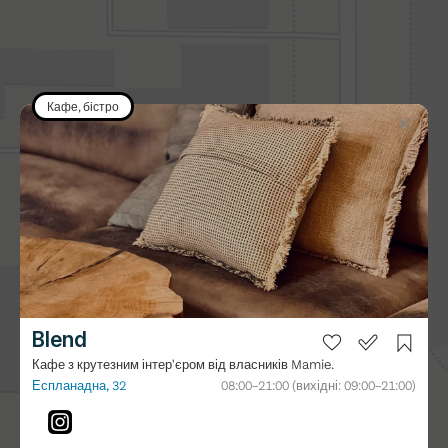
відкрито у квітні 2026
Кафе, бістро
×
 берег)
Blend
Кафе з крутезним інтер'єром від власників Mamie.
Еспланадна, 32
08:00–21:00 (вихідні: 09:00–21:00)