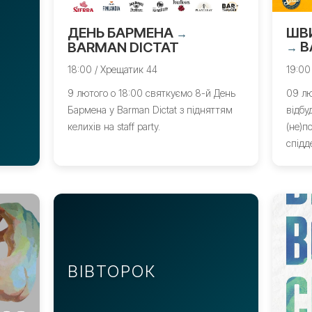
ДЕНЬ БАРМЕНА
ШВИ
→
В
BARMAN DICTAT
→
18:00 / Хрещатик 44
19:00
9 лютого о 18:00 святкуємо 8-й День
09 лю
Бармена у Barman Dictat з підняттям
відбу
келихів на staff party.
(не)п
спідд
ВІВТОРОК