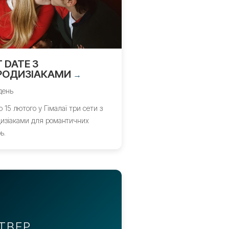
 DATE З
РОДИЗІАКАМИ
→
день
по 15 лютого у Гімалаї три сети з
изіаками для романтичних
ь.
ТВЕР