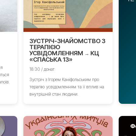
ЗУСТРІЧ-ЗНАЙОМСТВО З
ТЕРАПІЄЮ
УСВІДОМЛЕННЯМ
КЦ
→
«СПАСЬКА 13»
ія
18:30 / донат
аться
Зустріч з Ігорем Каніфольським про
поїв.
терапію усвідомленням та її вплив на
внутрішній стан людини.