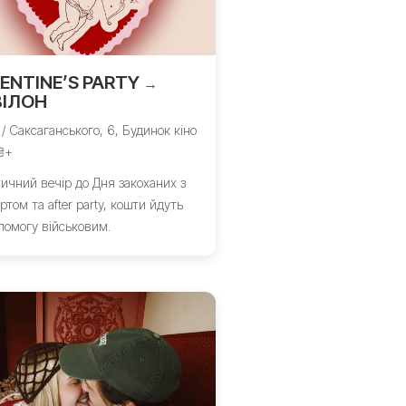
ENTINE’S PARTY
→
ВІЛОН
 / Саксаганського, 6, Будинок кіно
₴+
ичний вечір до Дня закоханих з
ртом та after party, кошти йдуть
помогу військовим.