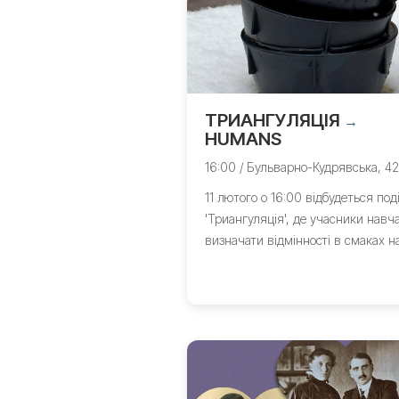
ТРИАНГУЛЯЦІЯ
→
HUMANS
16:00 / Бульварно-Кудрявська, 42
11 лютого о 16:00 відбудеться под
'Триангуляція', де учасники навч
визначати відмінності в смаках на