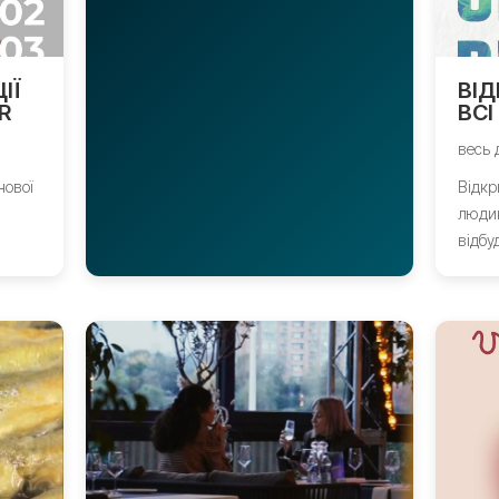
ІЇ
ВІД
R
ВСІ
весь 
нової
Відкр
людин
відбу