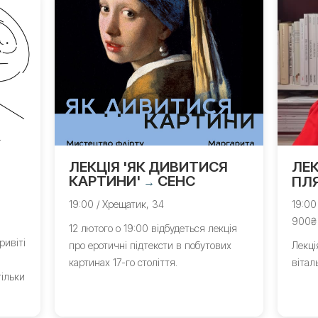
ЛЕКЦІЯ 'ЯК ДИВИТИСЯ
ЛЕК
КАРТИНИ'
СЕНС
ПЛ
→
19:00 / Хрещатик, 34
19:00
900₴
12 лютого о 19:00 відбудеться лекція
ривіті
про еротичні підтексти в побутових
Лекці
картинах 17-го століття.
вітал
ільки