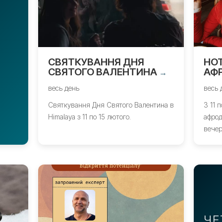
СВЯТКУВАННЯ ДНЯ
HOT
СВЯТОГО ВАЛЕНТИНА
АФ
→
весь день
весь 
Святкування Дня Святого Валентина в
З 11 
Himalaya з 11 по 15 лютого.
афрод
вечер
ЧЕ