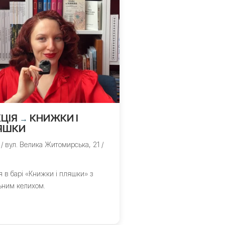
ЦІЯ
КНИЖКИ І
→
ЯШКИ
 / вул. Велика Житомирська, 21 /
я в барі «Книжки і пляшки» з
ьним келихом.