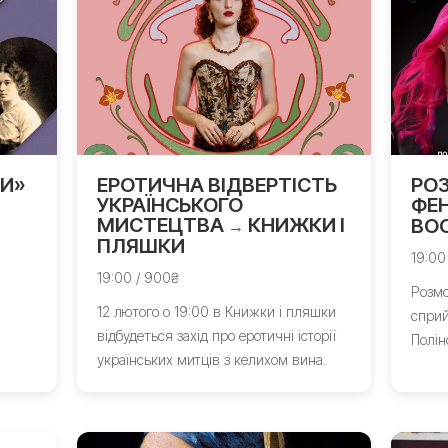
РИ»
ЕРОТИЧНА ВІДВЕРТІСТЬ
РО
УКРАЇНСЬКОГО
ФЕН
МИСТЕЦТВА
КНИЖКИ І
BO
→
ПЛЯШКИ
19:00
19:00 / 900₴
Розмо
12 лютого о 19:00 в Книжки і пляшки
сприй
відбудеться захід про еротичні історії
Полін
українських митців з келихом вина.