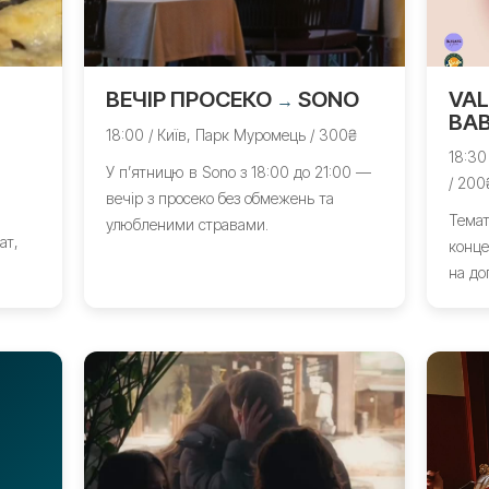
ВЕЧІР ПРОСЕКО
SONO
VAL
→
ВА
18:00 / Київ, Парк Муромець / 300₴
18:30
У пʼятницю в Sono з 18:00 до 21:00 —
/ 200
вечір з просеко без обмежень та
Темат
улюбленими стравами.
ат,
конце
на до