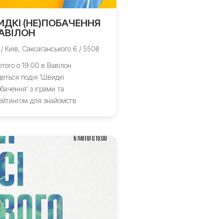
ДКІ (НЕ)ПОБАЧЕННЯ
АВІЛОН
 / Київ, Саксаганського 6 / 550₴
того о 19:00 в Вавілон
деться подія 'Швидкі
обачення' з іграми та
ейтингом для знайомств.