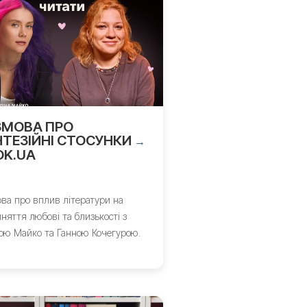
ЗМОВА ПРО
ТЕЗІЙНІ СТОСУНКИ
→
OK.UA
ва про вплив літератури на
няття любові та близькості з
ою Майко та Ганною Кочегурою.