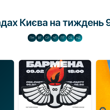
ладах Києва на тиждень 
ПН
ВТ
СР
ЧТ
ПТ
СБ
НД