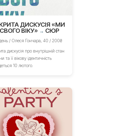
КРИТА ДИСКУСІЯ «МИ
 СВОГО ВІКУ»
СЮР
→
день / Олеся Гончара, 40 / 200₴
ита дискусія про внутрішній стан
и та її вікову ідентичність
деться 10 лютого.