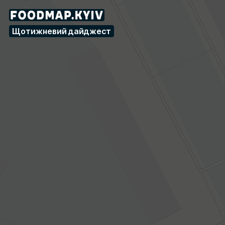
Чорноморка — Кафе, бі
ОПИС ЗАКЛАДУ
Щотижневий дайджест
Українська мережа ресторанів, що спеціалізуються на стра
АДРЕСА
Київ, вулиця Лаврська, 6 (Печерськ, Правий берег)
КУХНЯ
Морепродукти
INSTAGRAM
https://www.instagram.com/chornomorka_ua/
МЕНЮ
https://chornomorka-lavrska.choiceqr.com/menu/online-men
ГОДИНИ РОБОТИ