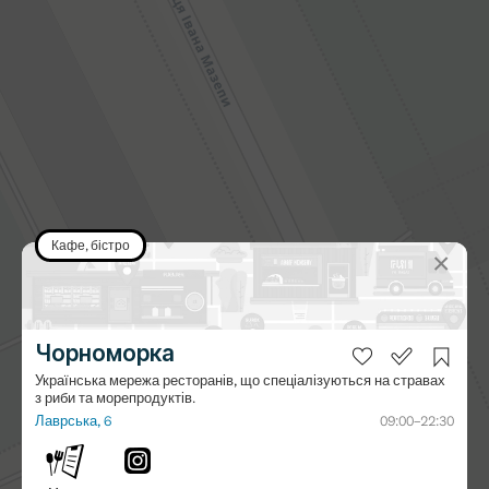
стро — відкрито у 2018
вах з риби та морепродуктів.
Кафе, бістро
×
Чорноморка
Українська мережа ресторанів, що спеціалізуються на стравах
з риби та морепродуктів.
u
Лаврська, 6
09:00–22:30