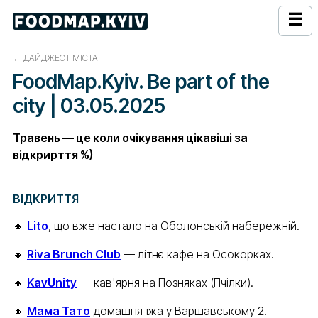
☰
←
ДАЙДЖЕСТ МІСТА
FoodMap.Kyiv. Be part of the
city | 03.05.2025
Травень — це коли очікування цікавіші за
відкрирття %)
ВІДКРИТТЯ
🔸
Lito
, що вже настало на Оболонській набережній.
🔸
Riva Brunch Club
— літнє кафе на Осокорках.
🔸
KavUnity
— кав'ярня на Позняках (Пчілки).
🔸
Мама Тато
домашня їжа у Варшавському 2.