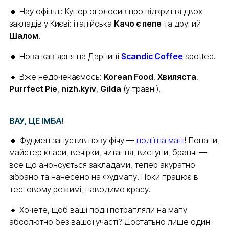
🔸 Нау офішлі: Купер оголосив про відкриття двох
закладів у Києві: італійська
Качо є пепе
та другий
Шалом
.
🔸 Нова кав'ярня на Дарниці
Scandic Coffee
spotted.
🔸 Вже недочекаємось:
Korean Food
,
Хвиляста
,
Purrfect Pie
,
nizh.kyiv
,
Gilda
(у травні).
ВАУ, ЦЕ ІМБА!
🔸 Фудмеп запустив нову фічу —
події на мапі
! Попапи,
майстер класи, вечірки, читання, виступи, бранчі —
все що анонсується закладами, тепер акуратно
зібрано та нанесено на Фудмапу. Поки працює в
тестовому режимі, наводимо красу.
🔸 Хочете, щоб ваші події потрапляли на мапу
абсолютно без вашої участі? Достатьно лише один