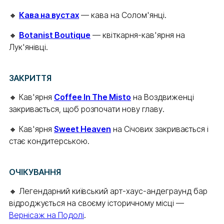
🔸
Кава на вустах
— кава на Солом'янці.
🔸
Botanist Boutique
— квіткарня-кав'ярня на
Лук'янівці.
ЗАКРИТТЯ
🔸 Кав'ярня
Coffee In The Misto
на Воздвиженці
закривається, щоб розпочати нову главу.
🔸 Кав'ярня
Sweet Heaven
на Січових закривається і
стає кондитерською.
ОЧІКУВАННЯ
🔸 Легендарний київський арт-хаус-андеграунд бар
відроджується на своєму історичному місці —
Вернісаж на Подолі
.