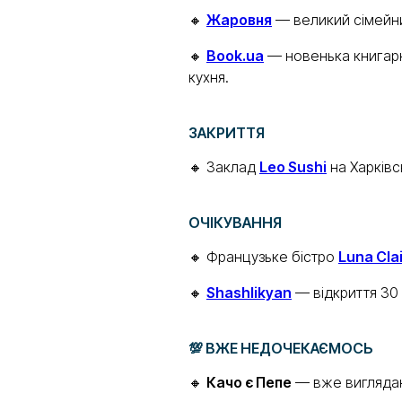
🔸
Жаровня
— великий сімейни
🔸
Book.ua
— новенька книгарн
кухня.
ЗАКРИТТЯ
🔸 Заклад
Leo Sushi
на Харківс
ОЧІКУВАННЯ
🔸 Французьке бістро
Luna Clai
🔸
Shashlikyan
— відкриття 30 т
💯 ВЖЕ НЕДОЧЕКАЄМОСЬ
🔸
Качо є Пепе
— вже виглядаю