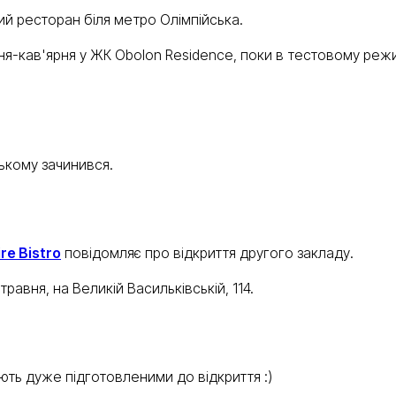
й ресторан біля метро Олімпійська.
я-кав'ярня у ЖК Obolon Residence, поки в тестовому режи
ькому зачинився.
re Bistro
повідомляє про відкриття другого закладу.
равня, на Великій Васильківській, 114.
ть дуже підготовленими до відкриття :)