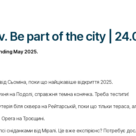
 Be part of the city | 24
nding May 2025.
ід Сьоміна, поки що найцікавіше відкриття 2025.
хня на Подолі, справжня темна конячка. Треба тестити!
ерія біля сквера на Рейтарській, поки що тільки тераса, а
Opera на Троєщині.
лсі сніданками від Міралі. Це вже експірієнс? Потребує дос