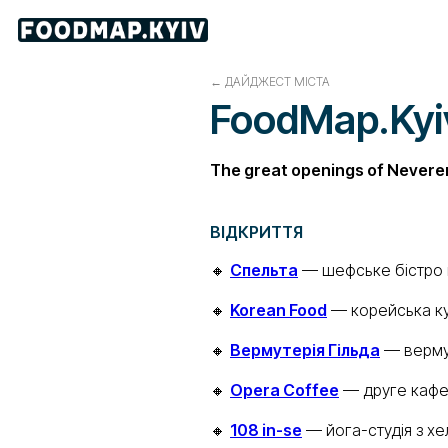
←
ДАЙДЖЕСТ МІСТА
FoodMap.Kyiv.
The great openings of Nevere
ВІДКРИТТЯ
🔸
Спельта
— шефське бістро в
🔸
Korean Food
— корейська ку
🔸
Вермутерія Гільда
— вермут
🔸
Opera Coffee
— друге кафе 
🔸
108 in-se
— йога-студія з хе