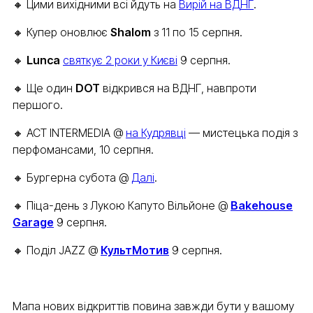
🔸 Цими вихідними всі йдуть на
Вирій на ВДНГ
.
🔸 Купер оновлює
Shalom
з 11 по 15 серпня.
🔸
Lunca
святкує 2 роки у Києві
9 серпня.
🔸 Ще один
DOT
відкрився на ВДНГ, навпроти
першого.
🔸 ACT INTERMEDIA @
на Кудрявці
— мистецька подія з
перфомансами, 10 серпня.
🔸 Бургерна субота @
Далі
.
🔸 Піца-день з Лукою Капуто Вільйоне @
Bakehouse
Garage
9 серпня.
🔸 Поділ JAZZ @
КультМотив
9 серпня.
Мапа нових відкриттів повина завжди бути у вашому