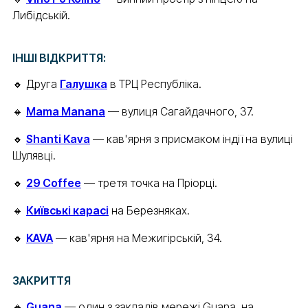
Либідській.
ІНШІ ВІДКРИТТЯ:
🔸 Друга
Галушка
в ТРЦ Республіка.
🔸
Mama Manana
— вулиця Сагайдачного, 37.
🔸
Shanti Kava
— кав'ярня з присмаком індії на вулиці
Шулявці.
🔸
29 Coffee
— третя точка на Пріорці.
🔸
Київські карасі
на Березняках.
🔸
KAVA
— кав'ярня на Межигірській, 34.
ЗАКРИТТЯ
🔸
Guana
— один з закладів мережі Guana, на