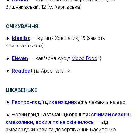
Вишняківській, 12 (м. Харківська).
ОЧІКУВАННЯ
🔸
Idealist
— вулиця Хрешатик, 15 (замість
самізнаєтечого)
🔸
Eleven
— кав'ярня-сусід
Mood Food
:).
🔸
Readeat
на Арсенальній.
ЦІКАВЕНЬКЕ
🔸
Гастро-події цих вихідних
вже чекають на вас.
🔸 Новий гайд
Last Call цього літа:
спіймай сезонні
смаколики, поки літо не скінчилось
— від
амбасадоки кави та десертів Анни Василенко.