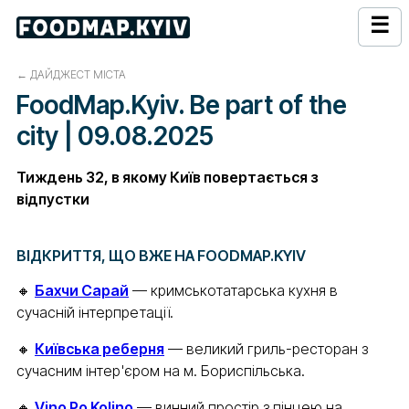
☰
←
ДАЙДЖЕСТ МІСТА
FoodMap.Kyiv. Be part of the
city | 09.08.2025
Тиждень 32, в якому Київ повертається з
відпустки
ВІДКРИТТЯ, ЩО ВЖЕ НА FOODMAP.KYIV
🔸
Бахчи Сарай
— кримськотатарська кухня в
сучасній інтерпретації.
🔸
Київська реберня
— великий гриль-ресторан з
сучасним інтер'єром на м. Бориспільська.
🔸
Vino Po Kolino
— винний простір з пінцею на