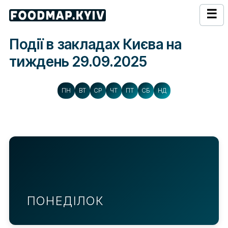
☰
Події в закладах Києва на
тиждень 29.09.2025
ПН
ВТ
СР
ЧТ
ПТ
СБ
НД
ПОНЕДІЛОК