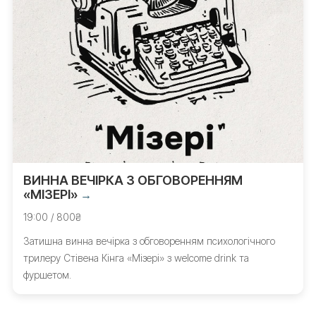
ВИННА ВЕЧІРКА З ОБГОВОРЕННЯМ
«МІЗЕРІ»
→
19:00 / 800₴
Затишна винна вечірка з обговоренням психологічного
трилеру Стівена Кінга «Мізері» з welcome drink та
фуршетом.