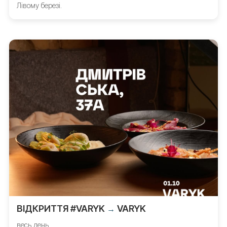
Лівому березі.
ВІДКРИТТЯ #VARYK
VARYK
→
весь день