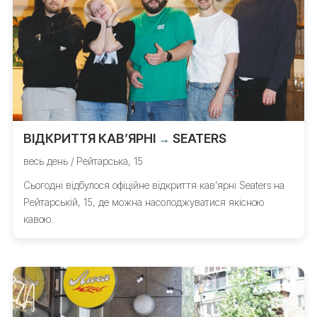
ВІДКРИТТЯ КАВʼЯРНІ
SEATERS
→
весь день / Рейтарська, 15
Сьогодні відбулося офіційне відкриття кавʼярні Seaters на
Рейтарській, 15, де можна насолоджуватися якісною
кавою.