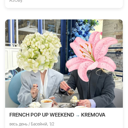
АЗОВу.
FRENCH POP UP WEEKEND
KREMOVA
→
весь день / Басейній, 1/2