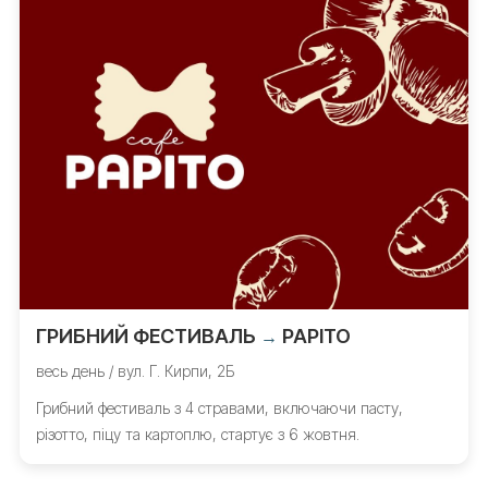
ГРИБНИЙ ФЕСТИВАЛЬ
PAPITO
→
весь день / вул. Г. Кирпи, 2Б
Грибний фестиваль з 4 стравами, включаючи пасту,
різотто, піцу та картоплю, стартує з 6 жовтня.