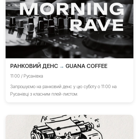
РАНКОВИЙ ДЕНС
GUANA COFFEE
→
11:00 / Русанівка
Запрошуємо на ранковий денс у цю суботу о 11:00 на
Русанівці з класним плей-листом.