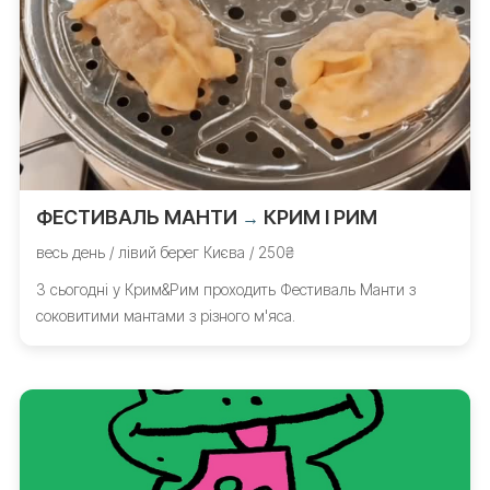
ФЕСТИВАЛЬ МАНТИ
КРИМ І РИМ
→
весь день / лівий берег Києва / 250₴
З сьогодні у Крим&Рим проходить Фестиваль Манти з
соковитими мантами з різного м'яса.