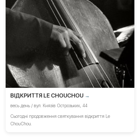
ВІДКРИТТЯ LE CHOUCHOU
→
весь день / вул. Князів Острозьких, 44
Сьогодні продовження святкування відкриття Le
ChouChou.