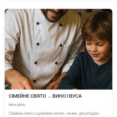
СІМЕЙНЕ СВЯТО
ВИНО І ВУСА
→
весь день
Сімейне свято з цукровою ватою, чачею, дегустацією