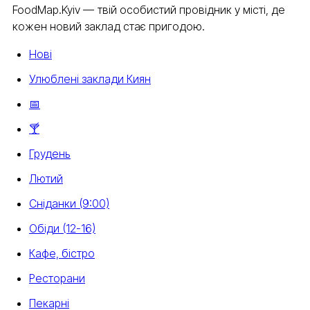
FoodMap.Kyiv — твій особистий провідник у місті, де
кожен новий заклад стає пригодою.
Нові
Улюблені заклади Киян
📅
🍸
Грудень
Лютий
Сніданки (9:00)
Обіди (12-16)
Кафе, бістро
Ресторани
Пекарні