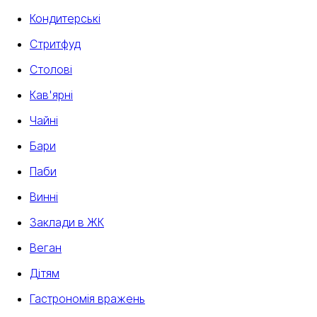
Кондитерські
Стритфуд
Столові
Кав'ярні
Чайні
Бари
Паби
Винні
Заклади в ЖК
Веган
Дітям
Гастрономія вражень