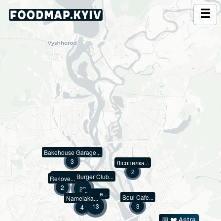
☰
3
2
2
20
13
3
4
📅 ❤️ Astra