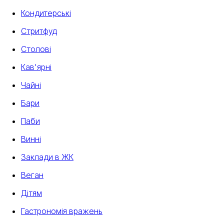
Кондитерські
Стритфуд
Столові
Кав'ярні
Чайні
Бари
Паби
Винні
Заклади в ЖК
Веган
Дітям
Гастрономія вражень