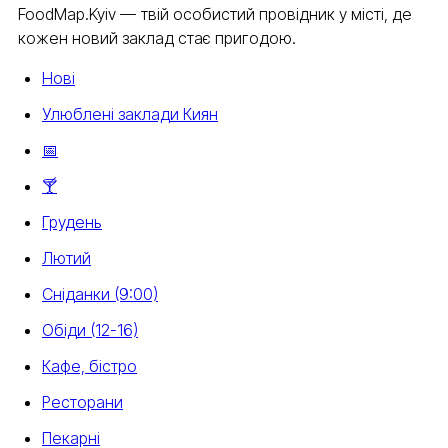
FoodMap.Kyiv — твій особистий провідник у місті, де
кожен новий заклад стає пригодою.
Нові
Улюблені заклади Киян
📅
🍸
Грудень
Лютий
Сніданки (9:00)
Обіди (12-16)
Кафе, бістро
Ресторани
Пекарні