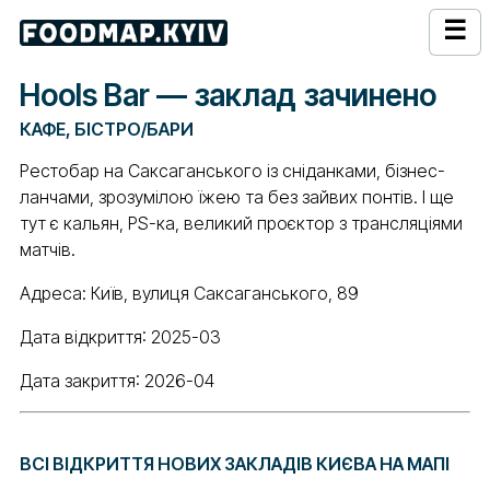
☰
Hools Bar — заклад зачинено
КАФЕ, БІСТРО/БАРИ
Рестобар на Саксаганського із сніданками, бізнес-
ланчами, зрозумілою їжею та без зайвих понтів. І ще
тут є кальян, PS-ка, великий проєктор з трансляціями
матчів.
Адреса: Київ, вулиця Саксаганського, 89
Дата відкриття: 2025-03
Дата закриття: 2026-04
ВСІ ВІДКРИТТЯ НОВИХ ЗАКЛАДІВ КИЄВА НА МАПІ