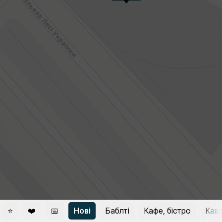
⭐
❤️
📅
Нові
Баблті
Кафе, бістро
Кав'