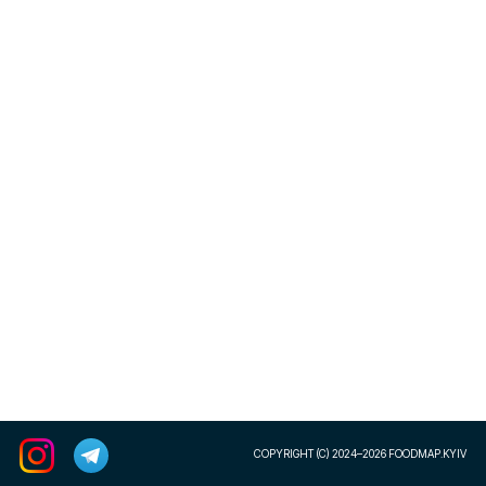
COPYRIGHT (C) 2024–2026 FOODMAP.KYIV