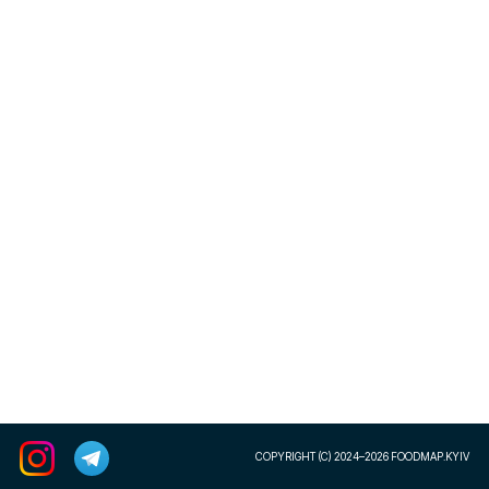
COPYRIGHT (C) 2024–2026 FOODMAP.KYIV