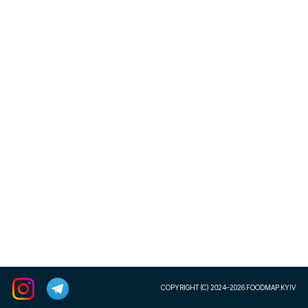
COPYRIGHT (C) 2024–2026 FOODMAP.KYIV