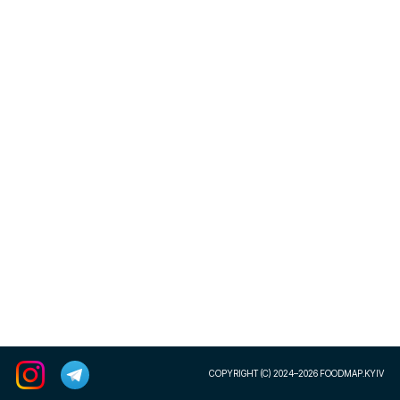
COPYRIGHT (C) 2024–2026 FOODMAP.KYIV