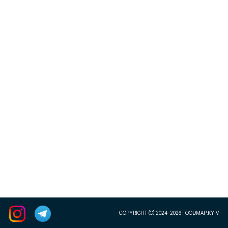
COPYRIGHT (C) 2024–2026 FOODMAP.KYIV