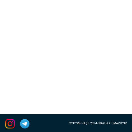
COPYRIGHT (C) 2024–2026 FOODMAP.KYIV