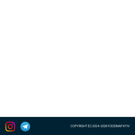
COPYRIGHT (C) 2024–2026 FOODMAP.KYIV