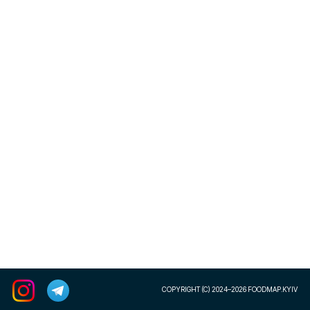
COPYRIGHT (C) 2024–2026 FOODMAP.KYIV