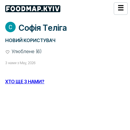
☰
Софія Тeліга
НОВИЙ КОРИСТУВАЧ
Улюблене (6)
З нами з May, 2026
ХТО ЩЕ З НАМИ?