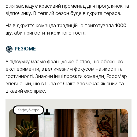
Біля закладу є красивий променад для прогулянок та
відпочинку. В теплий сезон буде відкрита тераса.
На відкриття команда традиційно приготувала
1000
шу
, аби пригостити кожного гостя.
РЕЗЮМЕ
У підсумку маємо французьке бістро, що обожнює
експерименти, з величезним фокусом на якості та
гостинності. Знаючи інші проєкти команди, FoodMap
впевнений, що в Luna et Claire вас чекає якісний та
цікавий експірієс.
Кафе, бістро