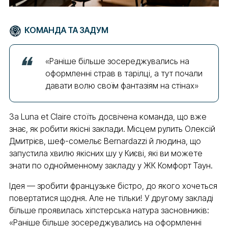
КОМАНДА ТА ЗАДУМ
«Раніше більше зосереджувались на
оформленні страв в тарілці, а тут почали
давати волю своїм фантазіям на стінах»
За Luna et Claire стоїть досвічена команда, що вже
знає, як робити якісні заклади. Місцем рулить Олексій
Дмитрієв, шеф-сомельє Bernardazzi й людина, що
запустила хвилю якісних шу у Києві, які ви можете
знати по однойменному закладу у ЖК Комфорт Таун.
Ідея — зробити французьке бістро, до якого хочеться
повертатися щодня. Але не тільки! У другому закладі
більше проявилась хіпстерська натура засновників:
«Раніше більше зосереджувались на оформленні