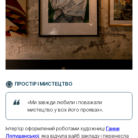
ПРОСТІР І МИСТЕЦТВО
«Ми завжди любили і поважали
мистецтво у всіх його проявах».
Інтерʼєр оформлений роботами художниці
Ганни
Лопушанської
, яка відчула вайб закладу і перенесла