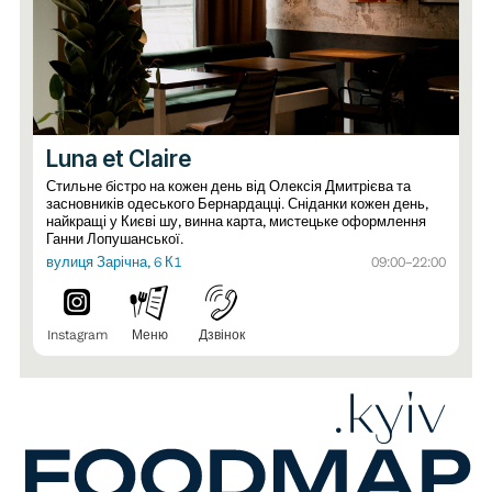
Luna et Claire
Стильне бістро на кожен день від Олексія Дмитрієва та
засновників одеського Бернардацці. Сніданки кожен день,
найкращі у Києві шу, винна карта, мистецьке оформлення
Ганни Лопушанської.
вулиця Зарічна, 6 К1
09:00–22:00