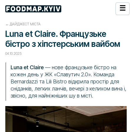
☰
←
ДАЙДЖЕСТ МІСТА
Luna et Claire. Французьке
бістро з хіпстерським вайбом
04.10.2025
Luna et Claire
— нове французьке бістро на
кожен день у ЖК «Славутич 2.0». Команда
Bernardazzi та Lili Bistro відкрила простір для
сніданків, легких ланчів, вечері з келихом вина і,
звісно, для найніжніших шу в місті.