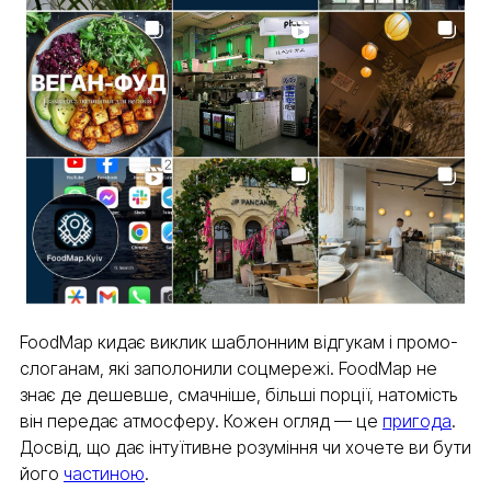
FoodMap кидає виклик шаблонним відгукам і промо-
слоганам, які заполонили соцмережі. FoodMap не
знає де дешевше, смачніше, більші порції, натомість
він передає атмосферу. Кожен огляд — це
пригода
.
Досвід, що дає інтуїтивне розуміння чи хочете ви бути
його
частиною
.