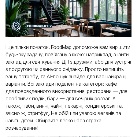
І це тільки початок. FoodMap допоможе вам вирішити
будь-яку задачу, пов’язану з їжею: наприклад, знайти
заклад для святкування ДН з друзями, або для зустрічі
з подругою чи раннього сніданку. Просто напишіть
вашу потребу, та AI-пошук знайде для вас найкращі
варіанти. Всі заклади поділені на категорії: кафе —
для повсякденного використання, ресторани — для
особливих подій, бари — для вечірніх розваг. А
також, паби, винні, чайні, пекарні, кондитерські та,
звісно ж, стритфуд! Не обійшли увагою веганів та
навіть дітей. Обирайте легко і без страха
розчарування!